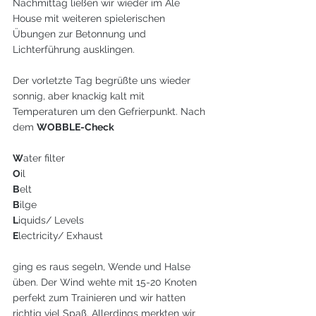
Nachmittag ließen wir wieder im Ale 
House mit weiteren spielerischen 
Übungen zur Betonnung und 
Lichterführung ausklingen.
Der vorletzte Tag begrüßte uns wieder 
sonnig, aber knackig kalt mit 
Temperaturen um den Gefrierpunkt. Nach 
dem 
WOBBLE-Check
W
ater filter
O
il
B
elt
B
ilge
L
iquids/ Levels
E
lectricity/ Exhaust
ging es raus segeln, Wende und Halse 
üben. Der Wind wehte mit 15-20 Knoten 
perfekt zum Trainieren und wir hatten 
richtig viel Spaß. Allerdings merkten wir 