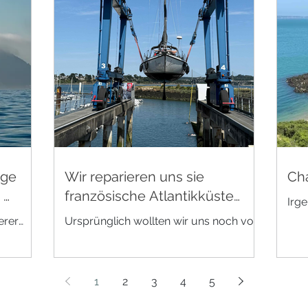
nge
Wir reparieren uns sie
Cha
 …
französische Atlantikküste
Irg
entlang
Eng
erer
Ursprünglich wollten wir uns noch vor
Kana
Pläne
der Abreise in den Niederlanden um
wirk
oder
das Unterwasserschiff kümmern. Doch
der
zwischen Wohnungsauflösung,
1
2
3
4
5
 auch
Abfahrt-Organisation und schlechtem
 hier
Frühlingswetter schoben wir die