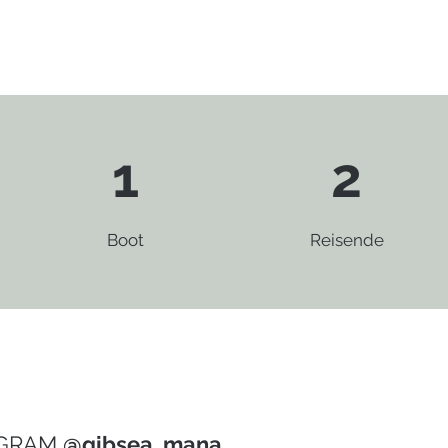
issen
Arbeiten auf später – in der Hoffnung,
Webseite
dass sich irgendwann ein besserer
it,
Moment in wärmeren Gefilden ergeben
n den
würde. Doch schnell merken wir, dass
hienen
wir nicht zu lange warten dürfen. Mana
e. Doch
wird durch einen schnell wachsenden
1
2
es: der
Flaum am Rumpf immer langsamer,
das Manövrieren im Haf
Boot
Reisende
AGRAM
@gibsea_mana