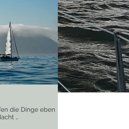
en die Dinge eben
dacht …