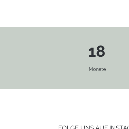
regelmäßig von unseren Erlebn
zu berichten, haben wir diese 
ins Leben gerufen. Es hat viel Ze
Herzblut und Arbeit gekostet. I
ersten Monaten der Reise ersc
auch regelmäßig neue Beiträg
18
irgendwann blieb vor allem ein
Arbeitsaufwa
Monate
FOLGE UNS AUF INST