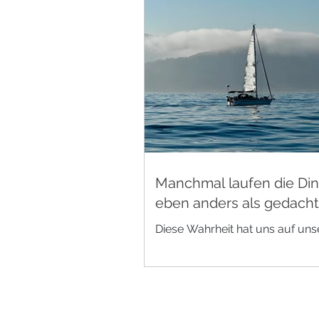
Manchmal laufen die Di
eben anders als gedacht
Diese Wahrheit hat uns auf uns
Reise immer wieder begleitet. 
werden gemacht – und früher 
später angepasst, verworfen o
durch neue ersetzt. So ging es
diesem Reiseblog. Mit dem Ziel,