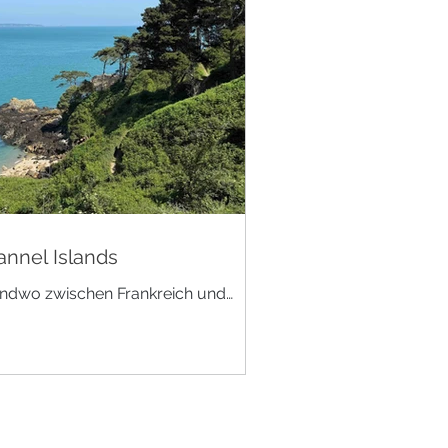
nnel Islands
endwo zwischen Frankreich und
land im Ärmelkanal Von den
linseln hatten wir bisher keine
liche Vorstellung. Irgendwo...